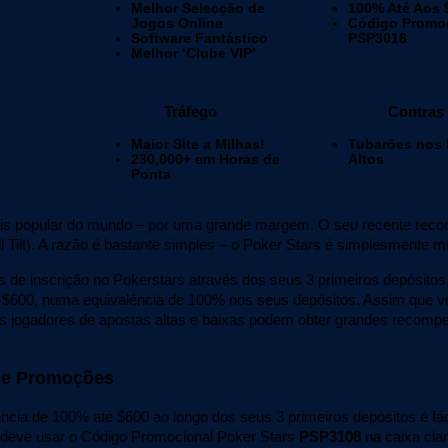
Melhor Selecção de
100% Até Aos 
Jogos Online
Código Promoc
Software Fantástico
PSP3018
Melhor ‘Clube VIP’
Tráfego
Contras
Maior Site a Milhas!
Tubarões nos 
230,000+ em Horas de
Altos
Ponta
mais popular do mundo – por uma grande margem. O seu recente reco
ll Tilt). A razão é bastante simples – o Poker Stars é simplesmente 
 de inscrição no Pokerstars através dos seus 3 primeiros depósitos
té $600, numa equivalência de 100% nos seus depósitos. Assim que vo
 os jogadores de apostas altas e baixas podem obter grandes recompe
s e Promoções
ncia de 100% até $600 ao longo dos seus 3 primeiros depósitos é fáci
ta deve usar o Código Promocional Poker Stars
PSP3108
na caixa cla