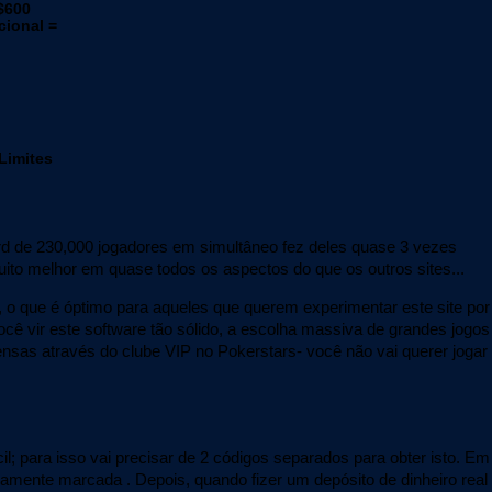
$600
ional =
Limites
rd de 230,000 jogadores em simultâneo fez deles quase 3 vezes
muito melhor em quase todos os aspectos do que os outros sites...
, o que é óptimo para aqueles que querem experimentar este site por
cê vir este software tão sólido, a escolha massiva de grandes jogos
nsas através do clube VIP no Pokerstars- você não vai querer jogar
l; para isso vai precisar de 2 códigos separados para obter isto. Em
ramente marcada . Depois, quando fizer um depósito de dinheiro real