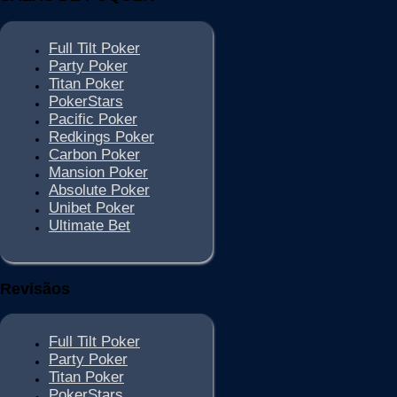
Full Tilt Poker
Party Poker
Titan Poker
PokerStars
Pacific Poker
Redkings Poker
Carbon Poker
Mansion Poker
Absolute Poker
Unibet Poker
Ultimate Bet
Revisãos
Full Tilt Poker
Party Poker
Titan Poker
PokerStars