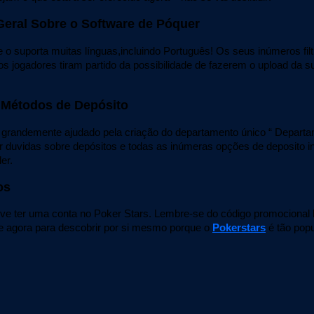
Geral Sobre o Software de Póquer
e o suporta muitas línguas,incluindo Português! Os seus inúmeros fil
 jogadores tiram partido da possibilidade de fazerem o upload da su
s Métodos de Depósito
 é grandemente ajudado pela criação do departamento único “ Departa
quer duvidas sobre depósitos e todas as inúmeras opções de deposito i
er.
os
e ter uma conta no Poker Stars. Lembre-se do código promocional
ue agora para descobrir por si mesmo porque o
Pokerstars
é tão pop