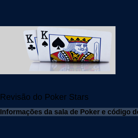
Revisão do Poker Stars
Informações da sala de Poker e código 