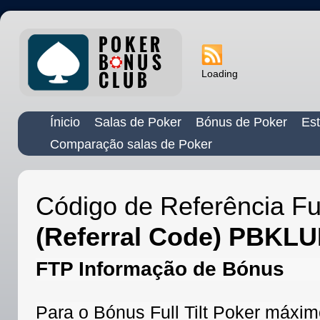
Loading
Ínicio
Salas de Poker
Bónus de Poker
Est
Comparação salas de Poker
Código de Referência Ful
(Referral Code) PBKL
FTP Informação de Bónus
Para o Bónus Full Tilt Poker máxim