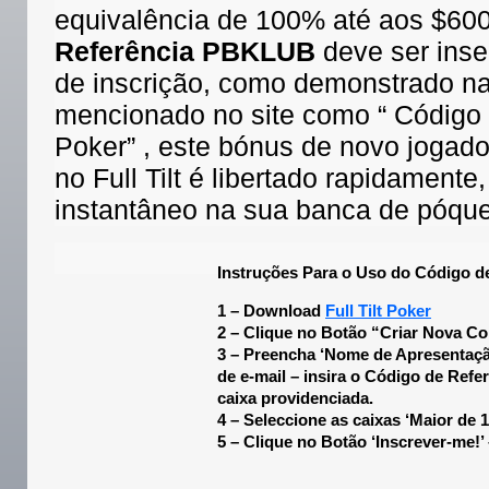
equivalência de 100% até aos $60
Referência PBKLUB
deve ser inse
de inscrição, como demonstrado na
mencionado no site como “ Código d
Poker” , este bónus de novo jogado
no Full Tilt é libertado rapidamen
instantâneo na sua banca de póque
Instruções Para o Uso do Código de 
1 – Download
Full Tilt Poker
2 – Clique no Botão “Criar Nova Co
3 – Preencha ‘Nome de Apresentaçã
de e-mail – insira o Código de Refer
caixa providenciada.
4 – Seleccione as caixas ‘Maior de 
5 – Clique no Botão ‘Inscrever-me!’ –