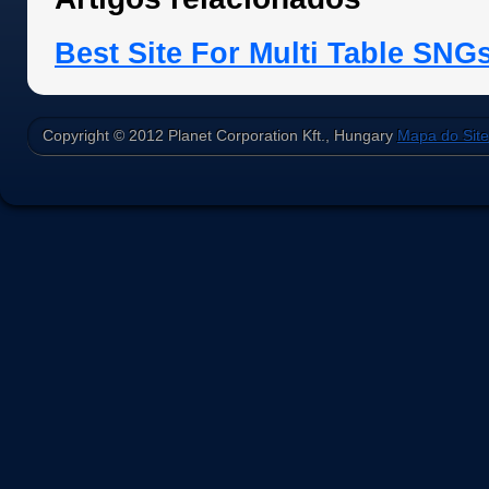
Best Site For Multi Table SNG
Copyright © 2012 Planet Corporation Kft., Hungary
Mapa do Site