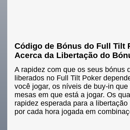
Código de Bónus do Full Tilt
Acerca da Libertação do Bón
A rapidez com que os seus bónus de
liberados no Full Tilt Poker depend
você jogar, os níveis de buy-in qu
mesas em que está a jogar. Os qu
rapidez esperada para a libertação 
por cada hora jogada em combinaçõ