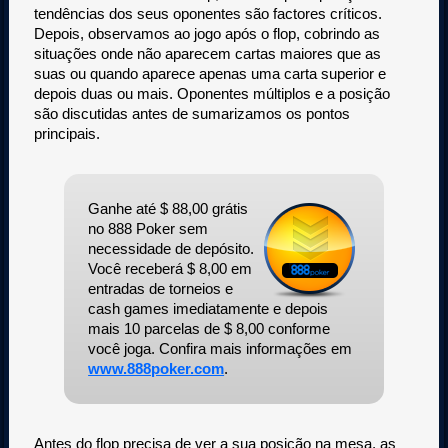
tendências dos seus oponentes são factores críticos.
Depois, observamos ao jogo após o flop, cobrindo as
situações onde não aparecem cartas maiores que as
suas ou quando aparece apenas uma carta superior e
depois duas ou mais. Oponentes múltiplos e a posição
são discutidas antes de sumarizamos os pontos
principais.
Ganhe até $ 88,00 grátis
no 888 Poker sem
necessidade de depósito.
Você receberá $ 8,00 em
entradas de torneios e
cash games imediatamente e depois
mais 10 parcelas de $ 8,00 conforme
você joga. Confira mais informações em
www.888poker.com
.
Antes do flop precisa de ver a sua posição na mesa, as