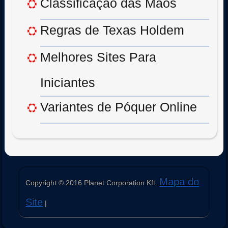
Classificação das Mãos
Regras de Texas Holdem
Melhores Sites Para
Iniciantes
Variantes de Póquer Online
Mapa do
Copyright © 2016 Planet Corporation Kft.
Site
|