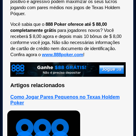
positivo e agressivo podem maximizar os seus lucros
jogando com pares médios nos jogos de Texas Holdem
Póquer.
Você sabia que o
888 Poker oferece até $ 88,00
completamente grátis
para jogadores novos? Você
receberá $ 8,00 agora e depois mais 10 bônus de $ 8,00
conforme você joga. Não são necessárias informações
de cartão de crédito nem documento de identificação.
Confira agora o
www.888poker.com
!
Artigos relacionados
Como Jogar Pares Pequenos no Texas Holdem
Poker