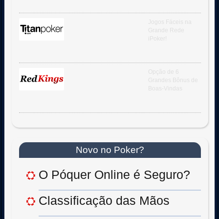
Jogos Fáceis na
Grande Rede
iPoker!
Opção de 6
Grandes Bônus de
Boas-Vindas
Novo no Poker?
O Póquer Online é Seguro?
Classificação das Mãos