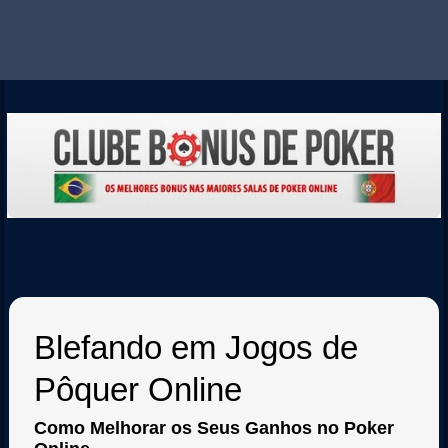
Blefando em Jogos de
Pôquer Online
Como Melhorar os Seus Ganhos no Poker