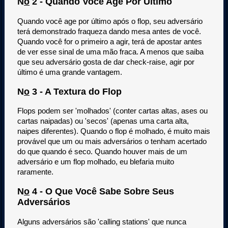
N
o
2
- Quando Você Age Por Último
Quando você age por último após o flop, seu adversário
terá demonstrado fraqueza dando mesa antes de você.
Quando você for o primeiro a agir, terá de apostar antes
de ver esse sinal de uma mão fraca. A menos que saiba
que seu adversário gosta de dar check-raise, agir por
último é uma grande vantagem.
N
o
3
- A Textura do Flop
Flops podem ser 'molhados' (conter cartas altas, ases ou
cartas naipadas) ou 'secos' (apenas uma carta alta,
naipes diferentes). Quando o flop é molhado, é muito mais
provável que um ou mais adversários o tenham acertado
do que quando é seco. Quando houver mais de um
adversário e um flop molhado, eu blefaria muito
raramente.
N
o
4
- O Que Você Sabe Sobre Seus
Adversários
Alguns adversários são 'calling stations' que nunca