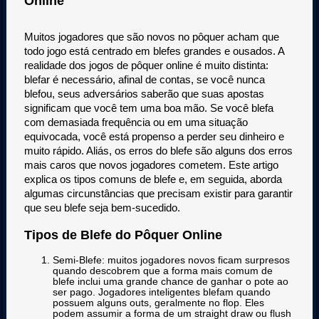
Online
Muitos jogadores que são novos no pôquer acham que
todo jogo está centrado em blefes grandes e ousados. A
realidade dos jogos de pôquer online é muito distinta:
blefar é necessário, afinal de contas, se você nunca
blefou, seus adversários saberão que suas apostas
significam que você tem uma boa mão. Se você blefa
com demasiada frequência ou em uma situação
equivocada, você está propenso a perder seu dinheiro e
muito rápido. Aliás, os erros do blefe são alguns dos erros
mais caros que novos jogadores cometem. Este artigo
explica os tipos comuns de blefe e, em seguida, aborda
algumas circunstâncias que precisam existir para garantir
que seu blefe seja bem-sucedido.
Tipos de Blefe do Pôquer Online
Semi-Blefe:
muitos jogadores novos ficam surpresos
quando descobrem que a forma mais comum de
blefe inclui uma grande chance de ganhar o pote ao
ser pago. Jogadores inteligentes blefam quando
possuem alguns outs, geralmente no flop. Eles
podem assumir a forma de um straight draw ou flush