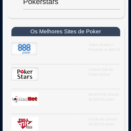
Pokerstars
Os Melhores Sites de Poker
Jogos Suaves +
Presente de $88,00
O Maior Site de
Poker Online!
Bankroll de pôquer
de $20,00 grátis
Fichas de cassino
de $25,00 grátis