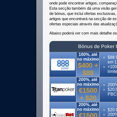
onde pode encontrar artigos, comparaçõ
Esta secção também dá uma visão geral
de bónus, que inclui ofertas exclusiva
artigos que encontrará na secção de es
ofertas especiais através das atualiz
Abaixo poderá ver com mais detalhe os
Bónus de Poker P
100%, até
$88 
no máximo
em 1
$400 +
+100
$88
limit
200%, até
no máximo
200%
€1500
$20,
PBC
+ $20
200%, até
no máximo
$20 
€1500
200%