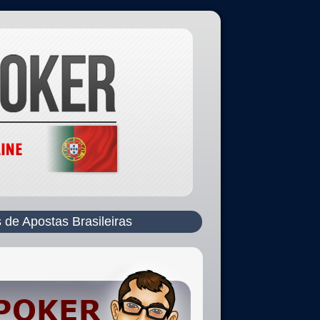
 de Apostas Brasileiras