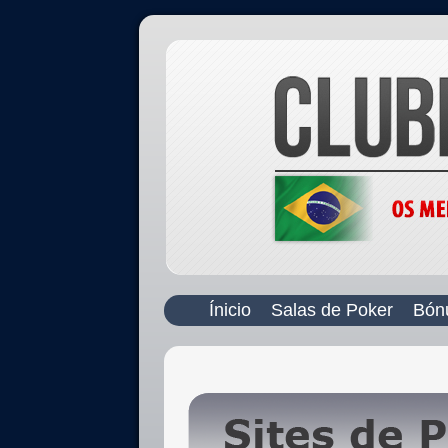
Ínicio
Salas de Poker
Bón