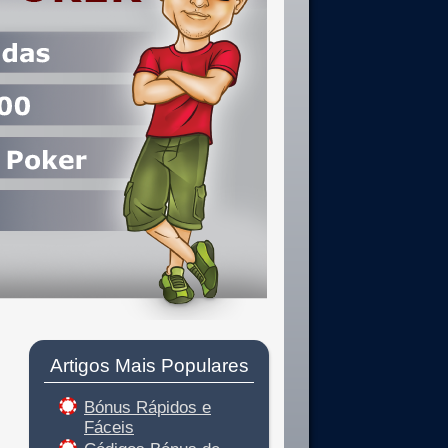
Artigos Mais Populares
Bónus Rápidos e
Fáceis