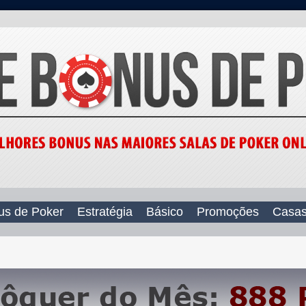
us de Poker
Estratégia
Básico
Promoções
Casas