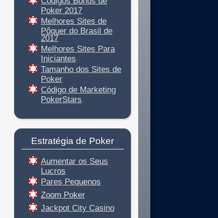
Códigos Bónus de
Poker 2017
Melhores Sites de
Pôquer do Brasil de
2017
Melhores Sites Para
Iniciantes
Tamanho dos Sites de
Poker
Código de Marketing
PokerStars
Estratégia de Poker
Aumentar os Seus
Lucros
Pares Pequenos
Zoom Poker
Jackpot City Casino