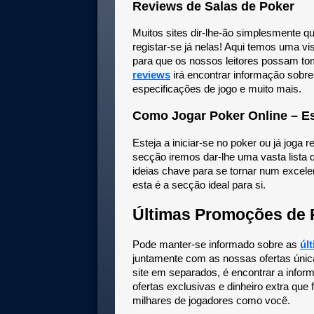
Reviews de Salas de Poker
Muitos sites dir-lhe-ão simplesmente qu
registar-se já nelas! Aqui temos uma vis
para que os nossos leitores possam t
reviews
irá encontrar informação sobr
especificações de jogo e muito mais.
Como Jogar Poker Online – Es
Esteja a iniciar-se no poker ou já joga 
secção iremos dar-lhe uma vasta lista 
ideias chave para se tornar num excelen
esta é a secção ideal para si.
Últimas Promoções de 
Pode manter-se informado sobre as
úl
juntamente com as nossas ofertas úni
site em separados, é encontrar a infor
ofertas exclusivas e dinheiro extra q
milhares de jogadores como você.